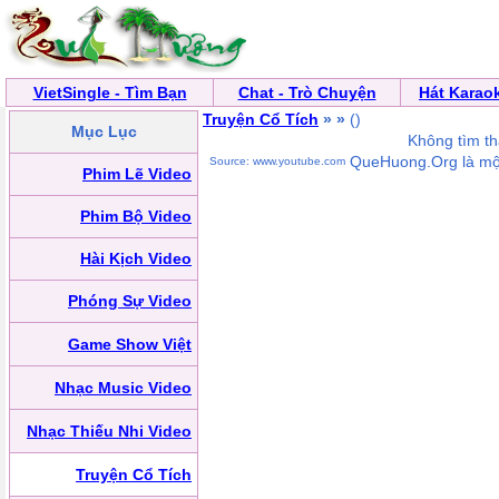
VietSingle - Tìm Bạn
Chat - Trò Chuyện
Hát Karao
Truyện Cổ Tích
»
»
(
)
Mục Lục
Không tìm t
QueHuong.Org là một
Source: www.youtube.com
Phim Lẽ Video
Phim Bộ Video
Hài Kịch Video
Phóng Sự Video
Game Show Việt
Nhạc Music Video
Nhạc Thiếu Nhi Video
Truyện Cổ Tích