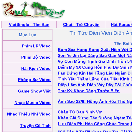
VietSingle - Tìm Bạn
Chat - Trò Chuyện
Hát Karao
Tin Tức Diễn Viên Điện Ả
Mục Lục
Tên Bài 
Phim Lẽ Video
Bom Sex Hong Kong Xuất Hiện Với 
Son Ye Jin Lại Dáng Sau Gần Một N
Phim Bộ Video
Vợ Con Mừng Trịnh Gia Dĩnh Tròn 54
Diễm My 9X Cùng Hôn Phu Dự Sinh N
Hài Kịch Video
Fan Đứng Kín Hai Tầng Lầu Ngắm Đị
Tình Yêu Thầm Lặng Của Tiêu Kính 
Phóng Sự Video
Diệp Lâm Anh Diện Váy Dây Tới Ch
Thư Kỳ Khoe Dáng Trước Biển
Game Show Việt
Ảnh Sao 22/8: Hồng Ánh Hóa Thỏ Ng
Nhạc Music Video
Chân Tử Đan Nịnh Vợ
Nhạc Thiếu Nhi Video
Khán Giả Đứng Tắc Đường Ngắm Tri
Lưu Diệc Phi Hóa Công Chúa Trong 
Truyện Cổ Tích