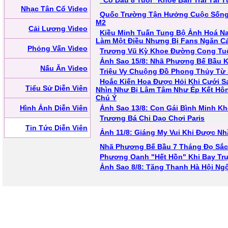
"Cô Dâu 8 Tuổi" Khoe Bạn Trai Tài 
Nhạc Tân Cổ Video
Quốc Trường Tận Hưởng Cuộc Sống 
M2
Cải Lương Video
Kiều Minh Tuấn Tung Bộ Ảnh Hoá Na
Làm Một Điều Nhưng Bị Fans Ngăn C
Phỏng Vấn Video
Trương Vũ Kỳ Khoe Đường Cong Tuổ
Ảnh Sao 15/8: Nhã Phương Bế Bầu 
Nấu Ăn Video
Triệu Vy Chuộng Đồ Phong Thủy Từ 
Hoắc Kiến Hoa Được Hỏi Khi Cưới S
Tiểu Sử Diễn Viên
Nhìn Như Bị Lâm Tâm Như Ép Kết Hô
Chú Ý
Hình Ảnh Diễn Viên
Ảnh Sao 13/8: Con Gái Bình Minh K
Trương Bá Chi Dạo Chơi Paris
Tin Tức Diễn Viên
Ảnh 11/8: Giáng My Vui Khi Được N
Nhã Phương Bế Bầu 7 Tháng Đọ Sắ
Phương Oanh "Hết Hồn" Khi Bay Tr
Ảnh Sao 8/8: Tăng Thanh Hà Hội Ng