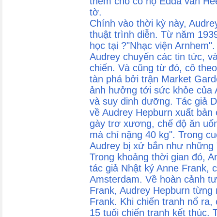
thêm cho cô họ Edda van Heem
tờ.
Chính vào thời kỳ này, Audre
thuật trình diễn. Từ năm 193
học tại ?"Nhạc viện Arnhem".
Audrey chuyển các tin tức, và
chiến. Và cũng từ đó, cô the
tàn phá bởi trận Market Garde
ảnh hưởng tới sức khỏe của A
và suy dinh dưỡng. Tác giả D
về Audrey Hepburn xuất bản ở
gày trơ xương, chế độ ăn uống
mà chỉ nặng 40 kg". Trong cu
Audrey bị xử bắn như những 
Trong khoảng thời gian đó, A
tác giả Nhật ký Anne Frank, c
Amsterdam. Về hoàn cảnh tư
Frank, Audrey Hepburn từng n
Frank. Khi chiến tranh nổ ra,
15 tuổi chiến tranh kết thúc.