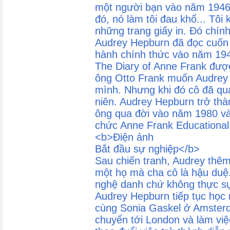
một người bạn vào năm 1946
đó, nó làm tôi đau khổ... Tô
những trang giấy in. Đó chính l
Audrey Hepburn đã đọc cuốn 
hành chính thức vào năm 194
The Diary of Anne Frank đượ
ông Otto Frank muốn Audrey 
mình. Nhưng khi đó cô đã quá
niên. Audrey Hepburn trở thà
ông qua đời vào năm 1980 và 
chức Anne Frank Educational
<b>Điện ảnh
Bắt đầu sự nghiệp</b>
Sau chiến tranh, Audrey thê
một họ mà cha cô là hậu duệ
nghệ danh chứ không thực sự
Audrey Hepburn tiếp tục học
cùng Sonia Gaskel ở Amster
chuyển tới London và làm vi