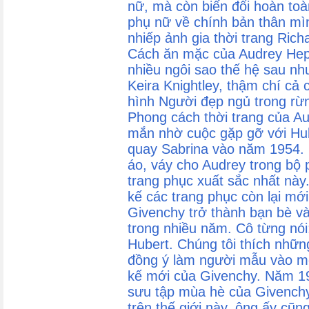
nữ, mà còn biến đổi hoàn toà
phụ nữ về chính bản thân mì
nhiếp ảnh gia thời trang Ric
Cách ăn mặc của Audrey Hepb
nhiều ngôi sao thế hệ sau như
Keira Knightley, thậm chí cả 
hình Người đẹp ngủ trong rừ
Phong cách thời trang của 
mắn nhờ cuộc gặp gỡ với Hub
quay Sabrina vào năm 1954. 
áo, váy cho Audrey trong bộ 
trang phục xuất sắc nhất này
kế các trang phục còn lại mới
Givenchy trở thành bạn bè và
trong nhiều năm. Cô từng nói:
Hubert. Chúng tôi thích nhữn
đồng ý làm người mẫu vào một
kế mới của Givenchy. Năm 1988
sưu tập mùa hè của Givenchy,
trên thế giới này, ông ấy cũng