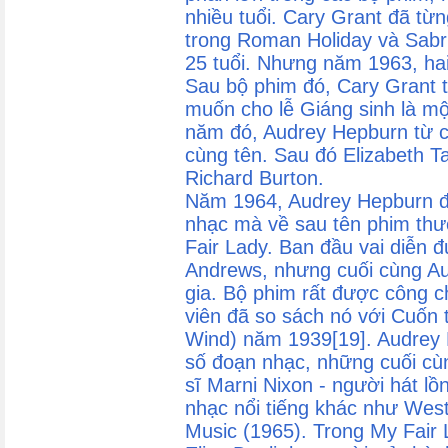
nhiều tuổi. Cary Grant đã từn
trong Roman Holiday và Sabri
25 tuổi. Nhưng năm 1963, ha
Sau bộ phim đó, Cary Grant t
muốn cho lễ Giáng sinh là m
năm đó, Audrey Hepburn từ ch
cùng tên. Sau đó Elizabeth T
Richard Burton.
Năm 1964, Audrey Hepburn đó
nhạc mà về sau tên phim thư
Fair Lady. Ban đầu vai diễn 
Andrews, nhưng cuối cùng Au
gia. Bộ phim rất được công 
viên đã so sách nó với Cuốn 
Wind) năm 1939[19]. Audrey 
số đoạn nhạc, những cuối cùn
sĩ Marni Nixon - người hát lồ
nhạc nổi tiếng khác như West
Music (1965). Trong My Fair 