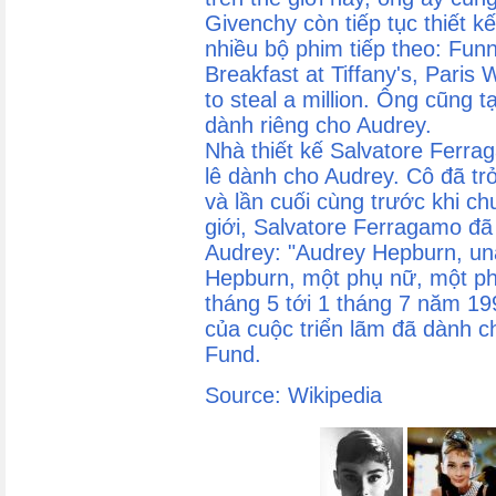
Givenchy còn tiếp tục thiết 
nhiều bộ phim tiếp theo: Funn
Breakfast at Tiffany's, Paris
to steal a million. Ông cũng t
dành riêng cho Audrey.
Nhà thiết kế Salvatore Ferra
lê dành cho Audrey. Cô đã tr
và lần cuối cùng trước khi c
giới, Salvatore Ferragamo đã 
Audrey: "Audrey Hepburn, una
Hepburn, một phụ nữ, một ph
tháng 5 tới 1 tháng 7 năm 199
của cuộc triển lãm đã dành c
Fund.
Source: Wikipedia