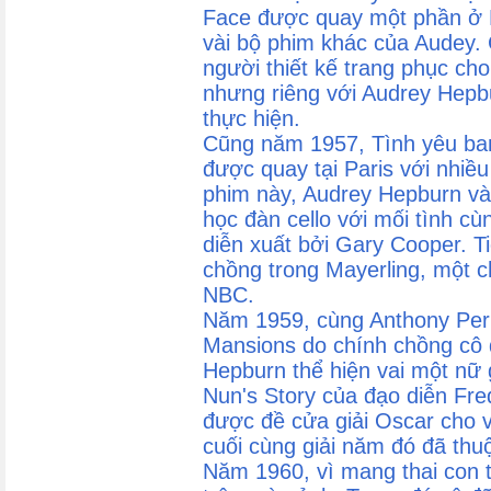
Face được quay một phần ở P
vài bộ phim khác của Audey.
người thiết kế trang phục ch
nhưng riêng với Audrey Hepb
thực hiện.
Cũng năm 1957, Tình yêu ban 
được quay tại Paris với nhiề
phim này, Audrey Hepburn vào
học đàn cello với mối tình cù
diễn xuất bởi Gary Cooper. T
chồng trong Mayerling, một c
NBC.
Năm 1959, cùng Anthony Perk
Mansions do chính chồng cô 
Hepburn thể hiện vai một nữ 
Nun's Story của đạo diễn Fre
được đề cửa giải Oscar cho v
cuối cùng giải năm đó đã thu
Năm 1960, vì mang thai con t