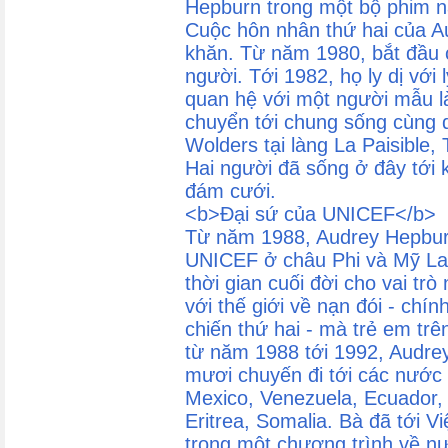
Hepburn trong một bộ phim n
Cuộc hôn nhân thứ hai của A
khăn. Từ năm 1980, bắt đầu c
người. Tới 1982, họ ly dị với 
quan hệ với một người mẫu l
chuyển tới chung sống cùng 
Wolders tại làng La Paisible
Hai người đã sống ở đây tới 
đám cưới.
<b>Đại sứ của UNICEF</b>
Từ năm 1988, Audrey Hepburn
UNICEF ở châu Phi và Mỹ Lat
thời gian cuối đời cho vai tr
với thế giới về nạn đói - chín
chiến thứ hai - mà trẻ em trê
từ năm 1988 tới 1992, Audre
mươi chuyến đi tới các nước
Mexico, Venezuela, Ecuador, 
Eritrea, Somalia. Bà đã tới 
trong một chương trình về n