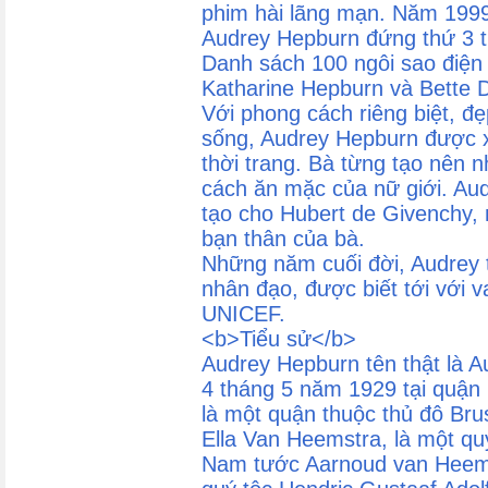
phim hài lãng mạn. Năm 1999
Audrey Hepburn đứng thứ 3 t
Danh sách 100 ngôi sao điện
Katharine Hepburn và Bette D
Với phong cách riêng biệt, đ
sống, Audrey Hepburn được 
thời trang. Bà từng tạo nên 
cách ăn mặc của nữ giới. Au
tạo cho Hubert de Givenchy, 
bạn thân của bà.
Những năm cuối đời, Audrey 
nhân đạo, được biết tới với va
UNICEF.
<b>Tiểu sử</b>
Audrey Hepburn tên thật là A
4 tháng 5 năm 1929 tại quận 
là một quận thuộc thủ đô Br
Ella Van Heemstra, là một qu
Nam tước Aarnoud van Heems