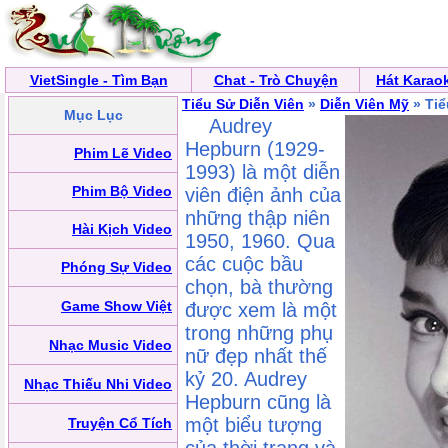
VietSingle - Tìm Bạn
Chat - Trò Chuyện
Hát Karao
Tiểu Sử Diễn Viên
»
Diễn Viên Mỹ
» Tiể
Mục Lục
Audrey
Hepburn (1929-
Phim Lẽ Video
1993) là một diễn
Phim Bộ Video
viên điện ảnh của
những thập niên
Hài Kịch Video
1950, 1960. Qua
các cuộc bầu
Phóng Sự Video
chọn, bà thường
Game Show Việt
được xem là một
trong những phụ
Nhạc Music Video
nữ đẹp nhất thế
kỷ 20. Audrey
Nhạc Thiếu Nhi Video
Hepburn cũng là
một biểu tượng
Truyện Cổ Tích