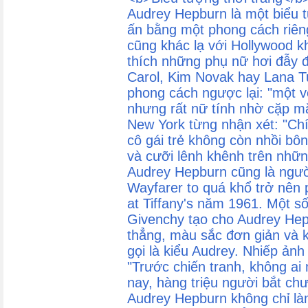
Audrey Hepburn là một biểu t
ấn bằng một phong cách riên
cũng khác lạ với Hollywood k
thích những phụ nữ hơi đẫy 
Carol, Kim Novak hay Lana Tu
phong cách ngược lại: "một vẻ
nhưng rất nữ tính nhờ cặp mắ
New York từng nhận xét: "Ch
cô gái trẻ không còn nhồi bô
và cưỡi lênh khênh trên nhữn
Audrey Hepburn cũng là ngườ
Wayfarer to quá khổ trở nên 
at Tiffany's năm 1961. Một s
Givenchy tạo cho Audrey He
thẳng, màu sắc đơn giản và 
gọi là kiểu Audrey. Nhiếp ảnh 
"Trước chiến tranh, không a
nay, hàng triệu người bắt c
Audrey Hepburn không chỉ là