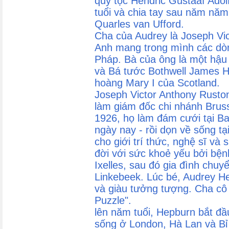
quý tộc Hendric Gustaaf Adol
tuổi và chia tay sau năm năm
Quarles van Ufford.
Cha của Audrey là Joseph Vi
Anh mang trong mình các dòn
Pháp. Bà của ông là một hậu
và Bá tước Bothwell James 
hoàng Mary I của Scotland.
Joseph Victor Anthony Rusto
làm giám đốc chi nhánh Bru
1926, họ làm đám cưới tại Ba
ngày nay - rồi dọn về sống tại
cho giới trí thức, nghệ sĩ và
đời với sức khoẻ yếu bởi bệ
Ixelles, sau đó gia đình chuy
Linkebeek. Lúc bé, Audrey H
và giàu tưởng tượng. Cha cô
Puzzle".
lên năm tuổi, Hepburn bắt đ
sống ở London, Hà Lan và Bỉ 