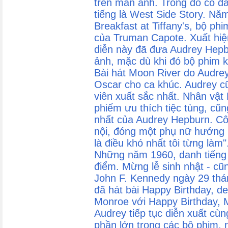
trên màn ảnh. Trong đó cô đã
tiếng là West Side Story. Năm
Breakfast at Tiffany's, bộ ph
của Truman Capote. Xuất hiệ
diễn này đã đưa Audrey Hepbur
ảnh, mặc dù khi đó bộ phim 
Bài hát Moon River do Audrey
Oscar cho ca khúc. Audrey c
viên xuất sắc nhất. Nhân vật 
phiếm ưu thích tiệc tùng, cũn
nhất của Audrey Hepburn. Cô 
nội, đóng một phụ nữ hướng n
là điều khó nhất tôi từng làm"
Những năm 1960, danh tiếng 
điểm. Mừng lễ sinh nhật - cũn
John F. Kennedy ngày 29 th
đã hát bài Happy Birthday, de
Monroe với Happy Birthday, M
Audrey tiếp tục diễn xuất cùn
phần lớn trong các bộ phim,