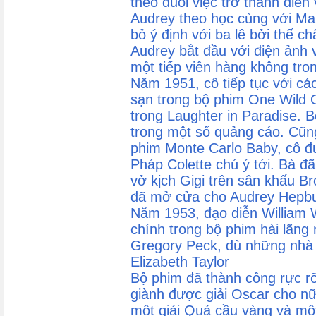
theo đuổi việc trở thành diễ
Audrey theo học cùng với Mar
bỏ ý định với ba lê bởi thể ch
Audrey bắt đầu với điện ảnh 
một tiếp viên hàng không tro
Năm 1951, cô tiếp tục với cá
sạn trong bộ phim One Wild 
trong Laughter in Paradise. 
trong một số quảng cáo. Cũn
phim Monte Carlo Baby, cô đư
Pháp Colette chú ý tới. Bà đ
vở kịch Gigi trên sân khấu B
đã mở cửa cho Audrey Hepbu
Năm 1953, đạo diễn William W
chính trong bộ phim hài lãn
Gregory Peck, dù những nhà 
Elizabeth Taylor
Bộ phim đã thành công rực rỡ
giành được giải Oscar cho nữ
một giải Quả cầu vàng và mộ