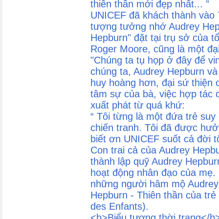
thiên thần mới đẹp nhất... ”
UNICEF đã khách thành vào 
tượng tưởng nhớ Audrey Hep
Hepburn" đặt tại trụ sở của t
Roger Moore, cũng là một đại 
"Chúng ta tụ họp ở đây để vi
chúng ta, Audrey Hepburn và 
huy hoàng hơn, đại sứ thiện
tâm sự của bà, việc hợp tác
xuất phát từ quá khứ:
“ Tôi từng là một đứa trẻ s
chiến tranh. Tôi đã được hưở
biết ơn UNICEF suốt cả đời tô
Con trai cả của Audrey Hepb
thành lập quỹ Audrey Hepburn
hoạt động nhân đạo của mẹ. 
những người hâm mộ Audrey 
Hepburn - Thiên thần của trẻ
des Enfants).
<b>Biểu tượng thời trang</b