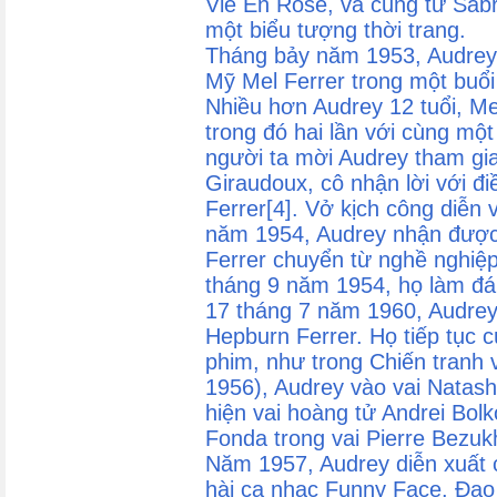
Vie En Rose, và cũng từ Sabr
một biểu tượng thời trang.
Tháng bảy năm 1953, Audrey 
Mỹ Mel Ferrer trong một buổi
Nhiều hơn Audrey 12 tuổi, Mel
trong đó hai lần với cùng một
người ta mời Audrey tham gi
Giraudoux, cô nhận lời với đi
Ferrer[4]. Vở kịch công diễn 
năm 1954, Audrey nhận được 
Ferrer chuyển từ nghề nghiệp
tháng 9 năm 1954, họ làm đ
17 tháng 7 năm 1960, Audrey 
Hepburn Ferrer. Họ tiếp tục 
phim, như trong Chiến tranh
1956), Audrey vào vai Natash
hiện vai hoàng tử Andrei Bol
Fonda trong vai Pierre Bezuk
Năm 1957, Audrey diễn xuất 
hài ca nhạc Funny Face. Đạo