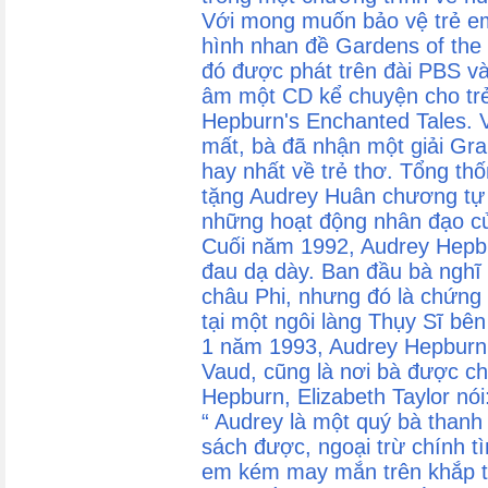
Với mong muốn bảo vệ trẻ em,
hình nhan đề Gardens of the
đó được phát trên đài PBS v
âm một CD kể chuyện cho tr
Hepburn's Enchanted Tales. 
mất, bà đã nhận một giải Gr
hay nhất về trẻ thơ. Tổng t
tặng Audrey Huân chương tự 
những hoạt động nhân đạo c
Cuối năm 1992, Audrey Hepb
đau dạ dày. Ban đầu bà nghĩ
châu Phi, nhưng đó là chứng 
tại một ngôi làng Thụy Sĩ bê
1 năm 1993, Audrey Hepburn 
Vaud, cũng là nơi bà được ch
Hepburn, Elizabeth Taylor nói
“ Audrey là một quý bà thanh
sách được, ngoại trừ chính t
em kém may mắn trên khắp t