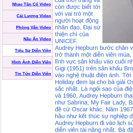
của thời trang và
Nhạc Tân Cổ Video
còn được biết tới
với vai trò một
Cải Lương Video
người hoạt động
nhân đạo, Đại sứ
Phỏng Vấn Video
thiện chí của
Nấu Ăn Video
UNICEF.
Audrey Hepburn bước chân v
Tiểu Sử Diễn Viên
trở thành một diễn viên múa,
lĩnh vực sân khấu vào cuối n
Hình Ảnh Diễn Viên
Gigi (1951) trên sân khấu B
Tin Tức Diễn Viên
vào nghệ thuật điện ảnh. Tớ
Holiday đem lại cho bà giải O
sắc nhất. Là ngôi sao của đi
và 1960, Audrey Hepburn tham
như Sabrina, My Fair Lady, Br
đề cử Oscar khác. Năm 1967,
hầu như kết thúc sự nghiệp d
Audrey Hepburn đi vào lịch 
diễn viên tài năng nhất. Bà đ