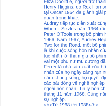
Eliza Doolittle, người trở th
Henry Higgins, do Rex Harris
tại Oscar 1964 đã giành giải 
quan trọng khác.
Audrey tiếp tục diễn xuất cùn
When it Sizzles năm 1964 rồ
Peter O'Toole trong bộ phim h
1966. Năm 1967, Audrey Hepb
Two for the Road, một bộ phi
là khi cuộc sống hôn nhân củ
tục nhận lời tham gia bộ phim
vai một phụ nữ mù đương đầu
Ferrer là nhà sản xuất của bộ
nhân của họ ngày càng rạn 
năm chung sống, họ quyết đị
các bất đồng về nghề nghiệp
ngoài hôn nhân. Tin ly hôn c
tháng 11 năm 1968. Cùng năm
sự nghiệp.
<b>Từ 1968 tới 1988</b>