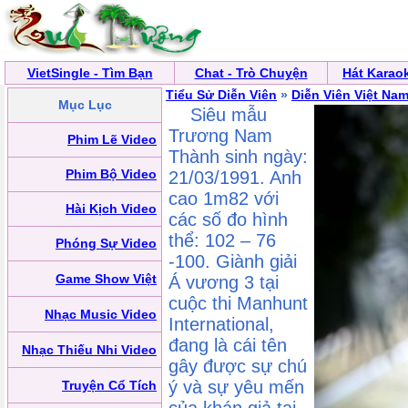
VietSingle - Tìm Bạn
Chat - Trò Chuyện
Hát Karao
Tiểu Sử Diễn Viên
»
Diễn Viên Việt Na
Mục Lục
Siêu mẫu
Trương Nam
Phim Lẽ Video
Thành sinh ngày:
Phim Bộ Video
21/03/1991. Anh
cao 1m82 với
Hài Kịch Video
các số đo hình
thể: 102 – 76
Phóng Sự Video
-100. Giành giải
Game Show Việt
Á vương 3 tại
cuộc thi Manhunt
Nhạc Music Video
International,
đang là cái tên
Nhạc Thiếu Nhi Video
gây được sự chú
ý và sự yêu mến
Truyện Cổ Tích