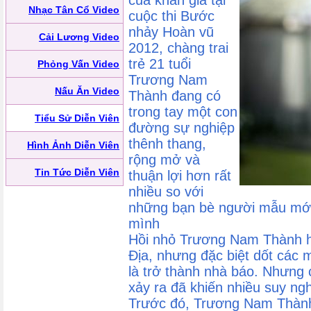
của khán giả tại
Nhạc Tân Cổ Video
cuộc thi Bước
nhảy Hoàn vũ
Cải Lương Video
2012, chàng trai
trẻ 21 tuổi
Phỏng Vấn Video
Trương Nam
Nấu Ăn Video
Thành đang có
trong tay một con
Tiểu Sử Diễn Viên
đường sự nghiệp
thênh thang,
Hình Ảnh Diễn Viên
rộng mở và
Tin Tức Diễn Viên
thuận lợi hơn rất
nhiều so với
những bạn bè người mẫu mớ
mình
Hồi nhỏ Trương Nam Thành họ
Địa, nhưng đặc biệt dốt các
là trở thành nhà báo. Nhưng
xảy ra đã khiến nhiều suy ngh
Trước đó, Trương Nam Thành