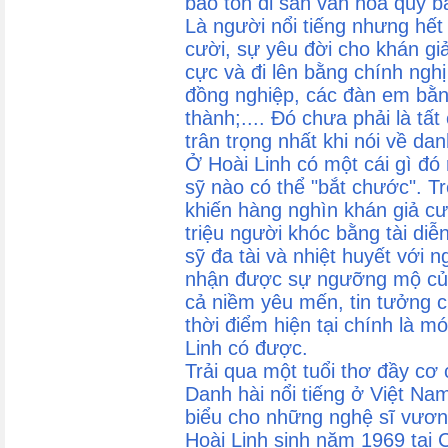
bảo tồn di sản văn hoá quý b
Là người nổi tiếng nhưng hết 
cười, sự yêu đời cho khán giả
cực và đi lên bằng chính nghị
đồng nghiệp, các đàn em bằng
thành;.... Đó chưa phải là tấ
trân trọng nhất khi nói về dan
Ở Hoài Linh có một cái gì đó
sỹ nào có thể "bắt chước". Tr
khiến hàng nghìn khán giả cư
triệu người khóc bằng tài di
sỹ đa tài và nhiệt huyết với
nhận được sự ngưỡng mộ của 
cả niềm yêu mến, tin tưởng 
thời điểm hiện tại chính là 
Linh có được.
Trải qua một tuổi thơ đầy cơ
Danh hài nổi tiếng ở Việt Nam
biểu cho những nghệ sĩ vươn 
Hoài Linh sinh năm 1969 tại 