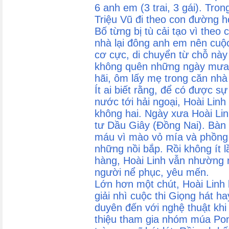
6 anh em (3 trai, 3 gái). Tro
Triệu Vũ đi theo con đường h
Bố từng bị tù cải tạo vì theo
nhà lại đông anh em nên cuộ
cơ cực, di chuyển từ chỗ này
không quên những ngày mưa t
hãi, ôm lấy mẹ trong căn nhà
Ít ai biết rằng, để có được s
nước tới hải ngoại, Hoài Linh
không hai. Ngày xưa Hoài Li
tư Dầu Giây (Đồng Nai). Bàn
máu vì mào vỏ mía và phồng r
những nồi bắp. Rồi không ít l
hàng, Hoài Linh vẫn nhường 
người nể phục, yêu mến.
Lớn hơn một chút, Hoài Linh 
giải nhì cuộc thi Giọng hát 
duyên đến với nghệ thuật khi
thiệu tham gia nhóm múa Pon