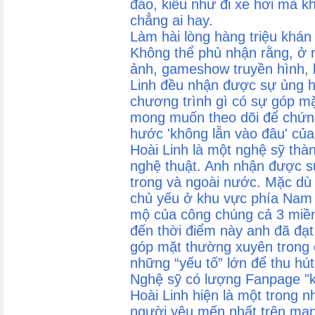
đáo, kiểu như đi xe hơi mà kh
chẳng ai hay.
Làm hài lòng hàng triệu khán 
Không thể phủ nhận rằng, ở m
ảnh, gameshow truyền hình, 
Linh đều nhận được sự ủng 
chương trình gì có sự góp mặt
mong muốn theo dõi để chứng
hước 'không lẫn vào đâu' của
Hoài Linh là một nghệ sỹ thà
nghệ thuật. Anh nhận được s
trong và ngoài nước. Mặc dù
chủ yếu ở khu vực phía Na
mộ của công chúng cả 3 miền.
đến thời điểm này anh đã đạ
góp mặt thường xuyên trong 
những “yếu tố” lớn để thu hút
Nghệ sỹ có lượng Fanpage "k
Hoài Linh hiện là một trong
người yêu mến nhất trên mạn