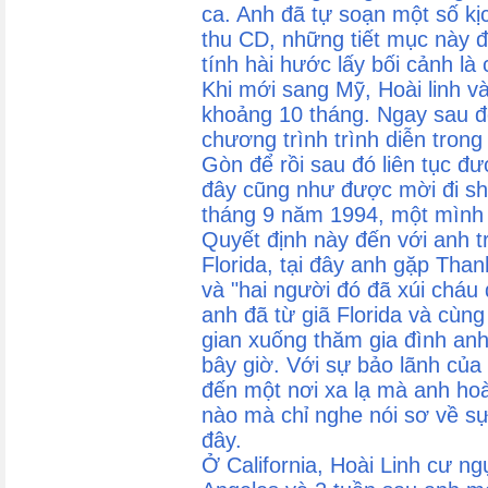
ca. Anh đã tự soạn một số kịc
thu CD, những tiết mục này đ
tính hài hước lấy bối cảnh là
Khi mới sang Mỹ, Hoài linh và
khoảng 10 tháng. Ngay sau đ
chương trình trình diễn trong
Gòn để rồi sau đó liên tục đư
đây cũng như được mời đi sh
tháng 9 năm 1994, một mình H
Quyết định này đến với anh t
Florida, tại đây anh gặp Tha
và "hai người đó đã xúi cháu
anh đã từ giã Florida và cùng 
gian xuống thăm gia đình anh 
bây giờ. Với sự bảo lãnh của
đến một nơi xa lạ mà anh ho
nào mà chỉ nghe nói sơ về s
đây.
Ở California, Hoài Linh cư ng