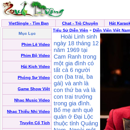
VietSingle - Tìm Bạn
Chat - Trò Chuyện
Hát Karao
Tiểu Sử Diễn Viên
»
Diễn Viên Việt Na
Mục Lục
Hoài Linh sinh
ngày 18 tháng 12
Phim Lẽ Video
năm 1969 tại
Phim Bộ Video
Cam Ranh trong
một gia đình có
Hài Kịch Video
tất cả 6 người
con (ba trai, ba
Phóng Sự Video
gái) và anh là
Game Show Việt
con thứ ba và là
con trai trưởng
Nhạc Music Video
trong gia đình.
Bố mẹ anh quê
Nhạc Thiếu Nhi Video
quán ở Đại Lộc
thuộc tỉnh Quảng
Truyện Cổ Tích