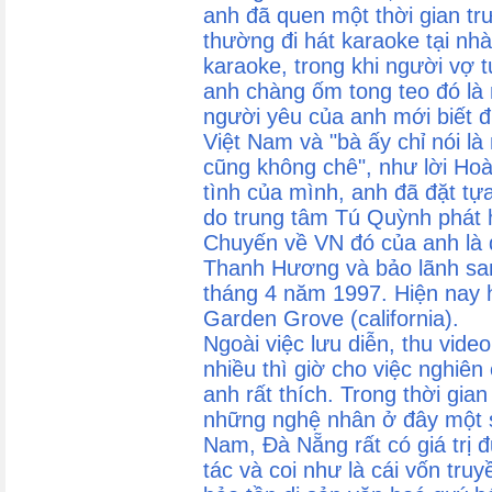
anh đã quen một thời gian trư
thường đi hát karaoke tại nh
karaoke, trong khi người vợ t
anh chàng ốm tong teo đó là 
người yêu của anh mới biết đ
Việt Nam và "bà ấy chỉ nói l
cũng không chê", như lời Hoà
tình của mình, anh đã đặt t
do trung tâm Tú Quỳnh phát h
Chuyến về VN đó của anh là 
Thanh Hương và bảo lãnh san
tháng 4 năm 1997. Hiện nay h
Garden Grove (california).
Ngoài việc lưu diễn, thu vide
nhiều thì giờ cho việc nghiê
anh rất thích. Trong thời gia
những nghệ nhân ở đây một s
Nam, Đà Nẵng rất có giá trị 
tác và coi như là cái vốn tru