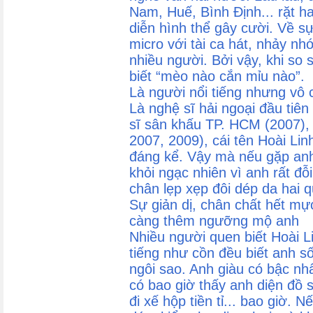
Nam, Huế, Bình Định... rặt h
diễn hình thể gây cười. Về s
micro với tài ca hát, nhảy nh
nhiều người. Bởi vậy, khi so
biết “mèo nào cắn mỉu nào”.
Là người nổi tiếng nhưng vô 
Là nghệ sĩ hải ngoại đầu tiên
sĩ sân khấu TP. HCM (2007), 
2007, 2009), cái tên Hoài Lin
đáng kể. Vậy mà nếu gặp anh
khỏi ngạc nhiên vì anh rất đỗi
chân lẹp xẹp đôi dép da hai 
Sự giản dị, chân chất hết mự
càng thêm ngưỡng mộ anh
Nhiều người quen biết Hoài Li
tiếng như cồn đều biết anh s
ngôi sao. Anh giàu có bậc nh
có bao giờ thấy anh diện đồ 
đi xế hộp tiền tỉ... bao giờ. 