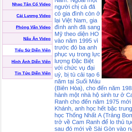
Nam. Ngoài một
Nhạc Tân Cổ Video
người chị cả đã
có gia đình còn ở
Cải Lương Video
lại Việt Nam, gia
đình anh đã sang
Phỏng Vấn Video
Mỹ theo diện HO
Nấu Ăn Video
vào năm 1995 vì
trước đó ba anh
Tiểu Sử Diễn Viên
phục vụ trong lực
lượng Đặc Biệt
Hình Ảnh Diễn Viên
với chức vụ đại
Tin Tức Diễn Viên
uý, bị tù cải tạo 6
năm tại Suối Máu
(Biên Hòa), cho đến năm 198
hành một nhà hộ sinh tư ở 
Ranh cho đến năm 1975 mới t
Khánh, anh học hết bậc trung
học Thống Nhất A (Trảng Bom
trở về Cam Ranh để lo thủ tục
sau đó mới về Sài Gòn vào 