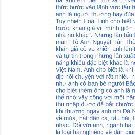
hai anh em diễn thử và có kết
thức bước vào lãnh vực tấu hà
anh là người thường hay đùa 
Tuy nhiên Hoài Linh cho biết v
trước khán giả vì "mình giỡn
nhà nó khác". Nhưng lần tấu h
màn "Tô Ánh Nguyệt Tân Thờ
khán giả cổ võ khiến anh lên t
và tự tin trong những lần xuấ
năng khiếu đặc biệt khác là 
Việt Nam. Anh cho biết là kh
dịp nói chuyện với rất nhiều
như anh có bạn bè người Bắc
cho biết thêm ông cố anh là 
thể nhờ vậy cộng với một năn
thu nhập được để bắt chước 
khi thường ngày anh nói Đà 
về múa, hát dân ca, tấu hài, 
nhạc. Đối với anh, ngành hài 
là loại hài nghiêng về dân gi