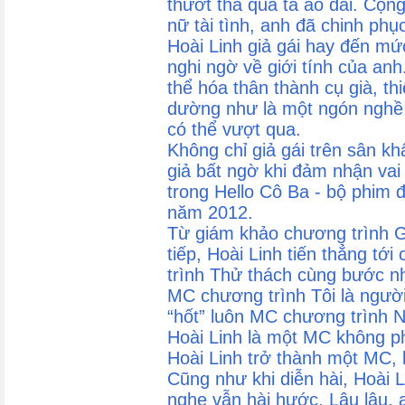
thướt tha qua tà áo dài. Cộn
nữ tài tình, anh đã chinh phụ
Hoài Linh giả gái hay đến mứ
nghi ngờ về giới tính của anh
thể hóa thân thành cụ già, th
dường như là một ngón nghề 
có thể vượt qua.
Không chỉ giả gái trên sân kh
giả bất ngờ khi đảm nhận vai 
trong Hello Cô Ba - bộ phim 
năm 2012.
Từ giám khảo chương trình 
tiếp, Hoài Linh tiến thẳng tớ
trình Thử thách cùng bước nh
MC chương trình Tôi là người
“hốt” luôn MC chương trình 
Hoài Linh là một MC không ph
Hoài Linh trở thành một MC, 
Cũng như khi diễn hài, Hoài 
nghe vẫn hài hước. Lâu lâu,