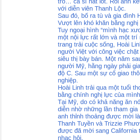
trò… ca sĩ hát lót. Rồi anh kế
với diễn viên Thanh Lộc.
Sau đó, bố ra tù và gia đình 
Vượt lên khó khăn bằng nghị 
Tuy ngoại hình “mình hạc xư
một nội lực rất lớn và một tr
trang trải cuộc sống, Hoài Li
người Việt với công việc chặt
siêu thị bày bán. Một năm sa
người Mỹ, hằng ngày phải gi
độ C. Sau một sự cố giao thô
nghiệp.
Hoài Linh trải qua một tuổi t
bằng chính nghị lực của mìn
Tại Mỹ, do có khả năng ăn nó
diễn nhờ những lần tham gia 
anh thỉnh thoảng được mời 
Thanh Tuyền và Trizzie Phươn
được đã mời sang California 
nhạc hội.