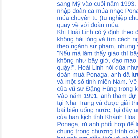
sang Mỹ vào cuối năm 1993. T
nhập đoàn ca múa nhạc Ponag
múa chuyên tu (tu nghiệp ch
quay về với đoàn múa.
Khi Hoài Linh có ý định theo 
không hài lòng và tìm cách 
theo ngành sư phạm, nhưng vì
"Nếu mà làm thấy giáo thì b
không như bây giờ, đạo mạo 
quậy!", Hoài Linh nói đùa như
đoàn muá Ponaga, anh đã lưu
và một số tỉnh miền Nam. Về
của vũ sư Đặng Hùng trong kh
Vào năm 1991, anh tham dự 
tại Nha Trang và được giải t
bãi biển uống nước, tại đây 
của ban kịch tỉnh Khánh Hòa 
Ponaga, rủ anh phối hợp để l
chung trong chương trình của 