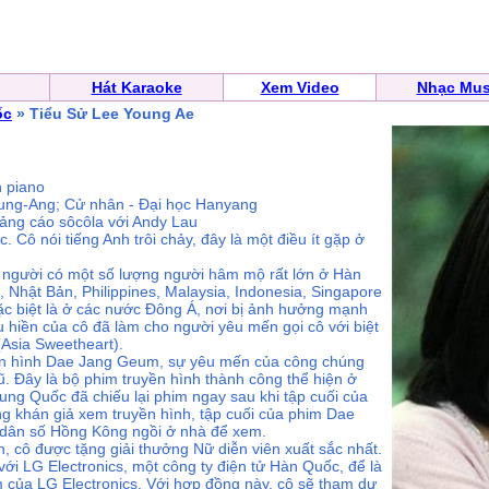
Hát Karaoke
Xem Video
Nhạc Mus
ốc
» Tiểu Sử Lee Young Ae
n piano
Chung-Ang; Cử nhân - Đại học Hanyang
uảng cáo sôcôla với Andy Lau
. Cô nói tiếng Anh trôi chảy, đây là một điều ít gặp ở
 người có một số lượng người hâm mộ rất lớn ở Hàn
Nhật Bản, Philippines, Malaysia, Indonesia, Singapore
đặc biệt là ở các nước Đông Á, nơi bị ảnh hưởng mạnh
 hiền của cô đã làm cho người yêu mến gọi cô với biệt
Asia Sweetheart).
yền hình Dae Jang Geum, sự yêu mến của công chúng
ũ. Đây là bộ phim truyền hình thành công thể hiện ở
ung Quốc đã chiếu lại phim ngay sau khi tập cuối của
ng khán giả xem truyền hình, tập cuối của phim Dae
dân số Hồng Kông ngồi ở nhà để xem.
 cô được tặng giải thưởng Nữ diễn viên xuất sắc nhất.
i LG Electronics, một công ty điện tử Hàn Quốc, để là
 của LG Electronics. Với hợp đồng này, cô sẽ tham dự