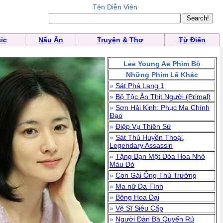
Tên Diễn Viên
ic
Nấu Ăn
Truyện & Thơ
Từ Điển
Lee Young Ae Phim Bộ
Những Phim Lẽ Khác
»
Sát Phá Lang 1
»
Bộ Tộc Ăn Thịt Người (Primal)
»
Sơn Hải Kinh: Phục Ma Chính
Đạo
»
Điệp Vụ Thiên Sứ
»
Sát Thủ Huyền Thoại,
Legendary Assassin
»
Tặng Bạn Một Đóa Hoa Nhỏ
Màu Đỏ
»
Con Gái Ông Thủ Trưởng
»
Ma nữ Đa Tình
»
Bông Hoa Dại
»
Vệ Sĩ Siêu Cấp
»
Người Đàn Bà Quyến Rủ