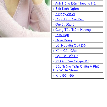
»
Anh Hùng Bến Thượng Hải
»
Biệt Kích Ngầm
»
7 Ngày Ân Ái
»
Cuộc Đời Của Yến
»
Quyết Đấu 5
»
Cung Tỏa Trầm Hương
»
Rửa Hận
»
Giữa Dòng
»
Lời Nguyền Quỷ Dữ
»
Xóm Cào Cào
»
Cậu Bé Bất Tử
»
72 Giờ Của Cô gái Mù
»
Bão Trắng Trận Chiến Á Phiện,
The White Storm
»
Khu Đèn Đỏ