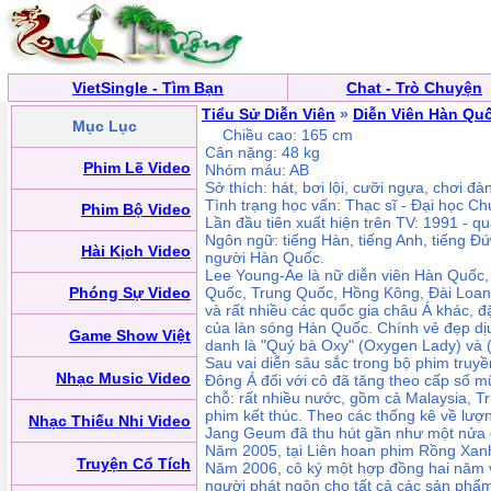
VietSingle - Tìm Bạn
Chat - Trò Chuyện
Tiểu Sử Diễn Viên
»
Diễn Viên Hàn Qu
Mục Lục
Chiều cao: 165 cm
Cân nặng: 48 kg
Phim Lẽ Video
Nhóm máu: AB
Sở thích: hát, bơi lội, cưỡi ngựa, chơi đà
Tình trạng học vấn: Thạc sĩ - Đại học 
Phim Bộ Video
Lần đầu tiên xuất hiện trên TV: 1991 - q
Ngôn ngữ: tiếng Hàn, tiếng Anh, tiếng Đức
Hài Kịch Video
người Hàn Quốc.
Lee Young-Ae là nữ diễn viên Hàn Quốc,
Phóng Sự Video
Quốc, Trung Quốc, Hồng Kông, Đài Loan, 
và rất nhiều các quốc gia châu Á khác, 
của làn sóng Hàn Quốc. Chính vẻ đẹp dịu
Game Show Việt
danh là "Quý bà Oxy" (Oxygen Lady) và (
Sau vai diễn sâu sắc trong bộ phim tru
Nhạc Music Video
Đông Á đối với cô đã tăng theo cấp số m
chỗ: rất nhiều nước, gồm cả Malaysia, Tr
phim kết thúc. Theo các thống kê về lượ
Nhạc Thiếu Nhi Video
Jang Geum đã thu hút gần như một nửa 
Năm 2005, tại Liên hoan phim Rồng Xanh,
Truyện Cổ Tích
Năm 2006, cô ký một hợp đồng hai năm vớ
người phát ngôn cho tất cả các sản phẩm