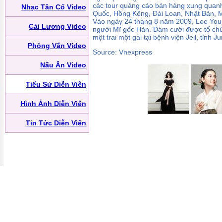
các tour quảng cáo bán hàng xung quan
Nhạc Tân Cổ Video
Quốc, Hồng Kông, Đài Loan, Nhật Bản, M
Vào ngày 24 tháng 8 năm 2009, Lee You
Cải Lương Video
người Mĩ gốc Hàn. Đám cưới được tổ chức
một trai một gái tại bệnh viện Jeil, tỉnh J
Phỏng Vấn Video
Source: Vnexpress
Nấu Ăn Video
Tiểu Sử Diễn Viên
Hình Ảnh Diễn Viên
Tin Tức Diễn Viên