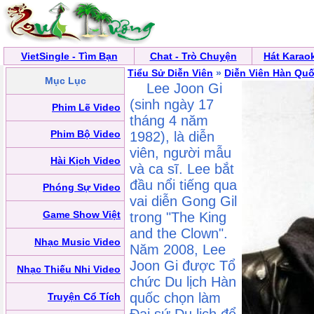
VietSingle - Tìm Bạn
Chat - Trò Chuyện
Hát Karao
Tiểu Sử Diễn Viên
»
Diễn Viên Hàn Qu
Mục Lục
Lee Joon Gi
(sinh ngày 17
Phim Lẽ Video
tháng 4 năm
Phim Bộ Video
1982), là diễn
viên, người mẫu
Hài Kịch Video
và ca sĩ. Lee bắt
đầu nổi tiếng qua
Phóng Sự Video
vai diễn Gong Gil
Game Show Việt
trong "The King
and the Clown".
Nhạc Music Video
Năm 2008, Lee
Joon Gi được Tổ
Nhạc Thiếu Nhi Video
chức Du lịch Hàn
quốc chọn làm
Truyện Cổ Tích