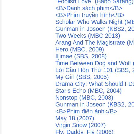
"Foolish Love" (Babo Sarang)
<B>Danh sách phim</B>
<B>Phim truyền hình</B>
Scholar Who Walks Night (M
Gunman in Josoen (KBS2, 2
Two Weeks (MBC 2013)
Arang And The Magistrate (
Hero (MBC, 2009)
Iljimae (SBS, 2008)
Time Between Dog and Wolf 
Lời Cầu Hôn Thứ 101 (SBS, 
My Girl (SBS, 2005)
Drama City: What Should I D
Star's Echo (MBC, 2004)
Nonstop (MBC, 2003)
Gunman in Joseon (KBS2, 2
<B>Phim điện ảnh</B>
May 18 (2007)
Virgin Snow (2007)
Fly, Daddy, Fly (2006)