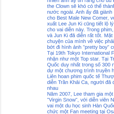
nhiên anh ấy tin rằng cho dù
the Clown sẽ khó có thể thàn
nước ngoài. Anh ấy đã giành 
cho Best Male New Comer, vớ
xuất Lee Jun Ki cũng tiết lộ 
cho vai diễn này. Trong phim,
và Jun Ki đã diễn rất tốt. Mặt
chuyện của mình về việc phả
bớt đi hình ảnh "pretty boy" 
Tại 19th Tokyo International 
nhận như một Top star. Tại T
Quốc duy nhất trong số 300 
dự một chương trình truyền 
Liên hoan phim quốc tế Thượ
diễn Trần Khải Ca, người đã 
nhau
Năm 2007, Lee tham gia một 
"Virgin Snow", với diễn viên 
vai một du học sinh Hàn Quốc
chức một Fan meeting tại Osa