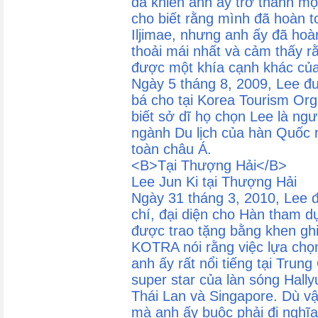
đã khiến anh ấy trở thành m
cho biết rằng mình đã hoàn t
Iljimae, nhưng anh ấy đã hoà
thoải mái nhất và cảm thấy r
được một khía cạnh khác của
Ngày 5 tháng 8, 2009, Lee đ
bá cho tại Korea Tourism Org
biết sở dĩ họ chọn Lee là ng
ngành Du lịch của hàn Quốc n
toàn châu Á.
<B>Tại Thượng Hải</B>
Lee Jun Ki tại Thượng Hải
Ngày 31 tháng 3, 2010, Lee 
chí, đại diện cho Hàn tham 
được trao tặng bằng khen ghi
KOTRA nói rằng việc lựa chọ
anh ấy rất nổi tiếng tại Trun
super star của làn sóng Hall
Thái Lan và Singapore. Dù v
mà anh ấy buộc phải đi nghĩ