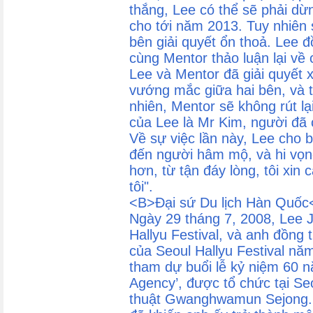
thắng, Lee có thể sẽ phải dừ
cho tới năm 2013. Tuy nhiên 
bên giải quyết ổn thoả. Lee đồ
cùng Mentor thảo luận lại về
Lee và Mentor đã giải quyết 
vướng mắc giữa hai bên, và t
nhiên, Mentor sẽ không rút lạ
của Lee là Mr Kim, người đã c
Về sự việc lần này, Lee cho biế
đến người hâm mộ, và hi vọng
hơn, từ tận đáy lòng, tôi xin
tôi".
<B>Đại sứ Du lịch Hàn Quốc
Ngày 29 tháng 7, 2008, Lee J
Hallyu Festival, và anh đồng
của Seoul Hallyu Festival n
tham dự buổi lễ kỷ niệm 60 
Agency’, được tổ chức tại Se
thuật Gwanghwamun Sejong. Le