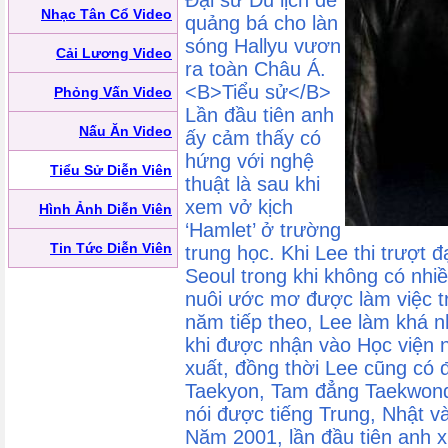
Đại sứ Du lịch để
Nhạc Tân Cổ Video
quảng bá cho làn
sóng Hallyu vươn
Cải Lương Video
ra toàn Châu Á.
<B>Tiểu sử</B>
Phỏng Vấn Video
Lần đầu tiên anh
Nấu Ăn Video
ấy cảm thấy có
hứng với nghệ
Tiểu Sử Diễn Viên
thuật là sau khi
xem vở kịch
Hình Ảnh Diễn Viên
‘Hamlet’ ở trường
Tin Tức Diễn Viên
trung học. Khi Lee thi trượt 
Seoul trong khi không có nhi
nuôi ước mơ được làm việc tro
năm tiếp theo, Lee làm khá n
khi được nhận vào Học viện n
xuất, đồng thời Lee cũng có
Taekyon, Tam đẳng Taekwondo
nói được tiếng Trung, Nhật v
Năm 2001, lần đầu tiên anh x