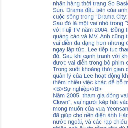
nhãn hàng thời trang So Basi
Sun. Drama đầu tiên của anh 
cuộc sống trong "Drama City
Sau đó là một vai nhỏ trong 
với Fuji TV năm 2004. Đồng t
quảng cáo và MV. Anh cũng ti
vai diễn đa dạng hơn nhưng 
ngay lập tức. Lee tiếp tục t
đó. Sau khi cạnh tranh với k
được vai diễn trong bộ phim 
Trong suốt khoảng thời gian 
quản lý của Lee hoạt động kh
thêm nhiều việc khác để hỗ t
<B>Sự nghiệp</B>
Năm 2005, tham gia đóng vai 
Clown", vai người kép hát vào
mong muốn của vua Yeonsan.
đã giúp cho nền điện ảnh Hàn
nước ngoài, và các rạp chiếu