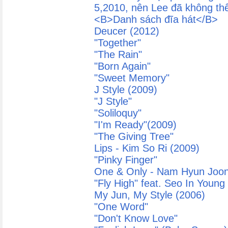
5,2010, nên Lee đã không t
<B>Danh sách đĩa hát</B>
Deucer (2012)
"Together"
"The Rain"
"Born Again"
"Sweet Memory"
J Style (2009)
"J Style"
"Soliloquy"
"I'm Ready"(2009)
"The Giving Tree"
Lips - Kim So Ri (2009)
"Pinky Finger"
One & Only - Nam Hyun Joon
"Fly High" feat. Seo In Young
My Jun, My Style (2006)
"One Word"
"Don't Know Love"