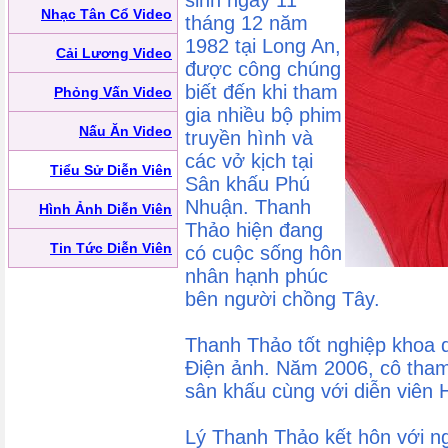
sinh ngày 11
Nhạc Tân Cổ Video
tháng 12 năm
1982 tại Long An,
Cải Lương Video
được công chúng
biết đến khi tham
Phỏng Vấn Video
gia nhiều bộ phim
Nấu Ăn Video
truyền hình và
các vở kịch tại
Tiểu Sử Diễn Viên
Sân khấu Phú
Nhuận. Thanh
Hình Ảnh Diễn Viên
Thảo hiện đang
Tin Tức Diễn Viên
có cuộc sống hôn
nhân hạnh phúc
bên người chồng Tây.
Thanh Thảo tốt nghiệp khoa d
Điện ảnh. Năm 2006, cô tham
sân khấu cùng với diễn viên 
Lý Thanh Thảo kết hôn với ng