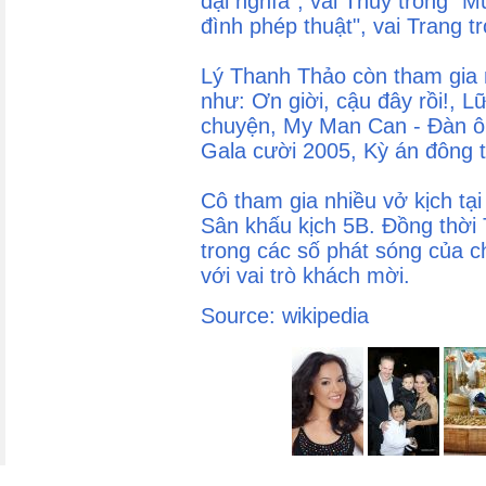
đại nghĩa", vai Thủy trong "Mù
đình phép thuật", vai Trang t
Lý Thanh Thảo còn tham gia 
như: Ơn giời, cậu đây rồi!, L
chuyện, My Man Can - Đàn ôn
Gala cười 2005, Kỳ án đông t
Cô tham gia nhiều vở kịch tạ
Sân khấu kịch 5B. Đồng thời
trong các số phát sóng của c
với vai trò khách mời.
Source: wikipedia