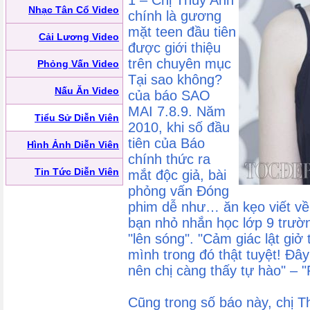
1 – Chị Thùy Anh
Nhạc Tân Cổ Video
chính là gương
mặt teen đầu tiên
Cải Lương Video
được giới thiệu
trên chuyên mục
Phỏng Vấn Video
Tại sao không?
Nấu Ăn Video
của báo SAO
MAI 7.8.9. Năm
Tiểu Sử Diễn Viên
2010, khi số đầu
tiên của Báo
Hình Ảnh Diễn Viên
chính thức ra
Tin Tức Diễn Viên
mắt độc giả, bài
phỏng vấn Đóng
phim dễ như… ăn kẹo viết về
bạn nhỏ nhắn học lớp 9 trườn
"lên sóng". "Cảm giác lật giở
mình trong đó thật tuyệt! Đây
nên chị càng thấy tự hào" – 
Cũng trong số báo này, chị T