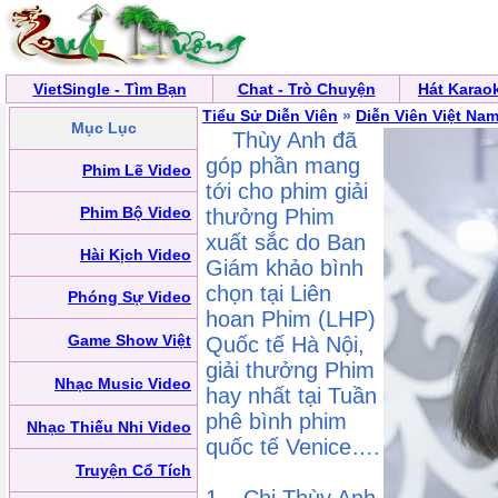
VietSingle - Tìm Bạn
Chat - Trò Chuyện
Hát Karao
Tiểu Sử Diễn Viên
»
Diễn Viên Việt Na
Mục Lục
Thùy Anh đã
góp phần mang
Phim Lẽ Video
tới cho phim giải
Phim Bộ Video
thưởng Phim
xuất sắc do Ban
Hài Kịch Video
Giám khảo bình
chọn tại Liên
Phóng Sự Video
hoan Phim (LHP)
Game Show Việt
Quốc tế Hà Nội,
giải thưởng Phim
Nhạc Music Video
hay nhất tại Tuần
phê bình phim
Nhạc Thiếu Nhi Video
quốc tế Venice….
Truyện Cổ Tích