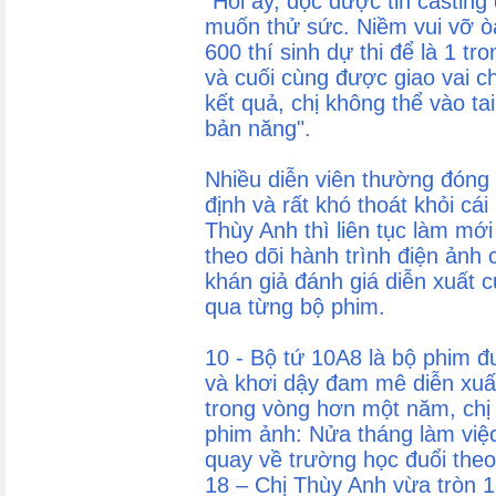
"Hồi ấy, đọc được tin casting
muốn thử sức. Niềm vui vỡ ò
600 thí sinh dự thi để là 1 tr
và cuối cùng được giao vai c
kết quả, chị không thể vào tai
bản năng".
Nhiều diễn viên thường đóng 
định và rất khó thoát khỏi cá
Thùy Anh thì liên tục làm mới
theo dõi hành trình điện ảnh
khán giả đánh giá diễn xuất c
qua từng bộ phim.
10 - Bộ tứ 10A8 là bộ phim đ
và khơi dậy đam mê diễn xuấ
trong vòng hơn một năm, chị p
phim ảnh: Nửa tháng làm việc
quay về trường học đuổi theo
18 – Chị Thùy Anh vừa tròn 1