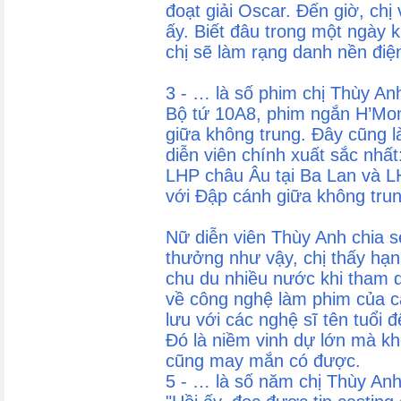
đoạt giải Oscar. Đến giờ, chị
ấy. Biết đâu trong một ngày k
chị sẽ làm rạng danh nền điệ
3 - … là số phim chị Thùy An
Bộ tứ 10A8, phim ngắn H’Mon
giữa không trung. Đây cũng l
diễn viên chính xuất sắc nhất
LHP châu Âu tại Ba Lan và LH
với Đập cánh giữa không tru
Nữ diễn viên Thùy Anh chia s
thưởng như vậy, chị thấy hạ
chu du nhiều nước khi tham 
về công nghệ làm phim của cá
lưu với các nghệ sĩ tên tuổi 
Đó là niềm vinh dự lớn mà kh
cũng may mắn có được.
5 - … là số năm chị Thùy Anh 