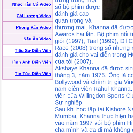
trưng trong một
Nhạc Tân Cổ Video
số bộ phim được
đánh giá cao
Cải Lương Video
quan trọng và
thương mại. Khanna đã được
Phỏng Vấn Video
Awards hai lần. Bộ phim nổi 
Nấu Ăn Video
giới (1997), Taal (1999), Dil 
Race (2008) trong số những 
Tiểu Sử Diễn Viên
đánh giá cho vai diễn trong
của tôi (2007).
Hình Ảnh Diễn Viên
Akshaye Khanna đã được sinh
Tin Tức Diễn Viên
tháng 3, năm 1975. Ông là co
Bollywood và chính trị gia Vi
nam diễn viên Rahul Khanna.
viên của Willingdon Sports Cl
Sự nghiệp
Sau khi học tập tại Kishore N
Mumbai, Khanna thực hiện h
vào năm 1997 với bộ phim Hi
cha mình và đã đi mà không c