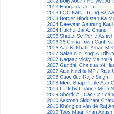
2002 Bollywood / Hollywood M
2003 Hungama Jeetu
2003 LỘC Kargil Trung Balwa
2003 Border Hindustan Ka M
2004 Deewaar Gaurang Kaul
2004 Hulchul Jai A. Chand
2006 Shaadi Se Pehle Ashis
2006 36 China Town Cảnh sát
2006 Aap Ki Khatir Aman Me
2007 Salaam-e-Ishq: A Tribu
2007 Naqaab Vicky Malhotra
2007 Gandhi, Cha của tôi Har
2007 Aaja Nachle MP / Raja U
2008 Cuộc đua Rajiv Singh
2008 Mere Baap Pehle Aap G
2009 Luck by Chance Mình S
2009 Shortkut - Các Con đang
2010 Aakrosh Siddhant Chatu
2010 Không có vấn đề Raj A
2010 Tees Maar Khan Aatish