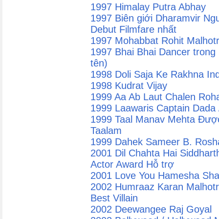
1997 Himalay Putra Abhay
1997 Biên giới Dharamvir Ngư
Debut Filmfare nhất
1997 Mohabbat Rohit Malhotr
1997 Bhai Bhai Dancer trong 
tên)
1998 Doli Saja Ke Rakhna Ind
1998 Kudrat Vijay
1999 Aa Ab Laut Chalen Roh
1999 Laawaris Captain Dada /
1999 Taal Manav Mehta Được
Taalam
1999 Dahek Sameer B. Rosh
2001 Dil Chahta Hai Siddhart
Actor Award Hỗ trợ
2001 Love You Hamesha Sha
2002 Humraaz Karan Malhotra
Best Villain
2002 Deewangee Raj Goyal