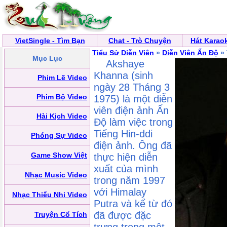
VietSingle - Tìm Bạn
Chat - Trò Chuyện
Hát Karao
Tiểu Sử Diễn Viên
»
Diễn Viên Ấn Độ
» 
Mục Lục
Akshaye
Khanna (sinh
Phim Lẽ Video
ngày 28 Tháng 3
Phim Bộ Video
1975) là một diễn
viên điện ảnh Ấn
Hài Kịch Video
Độ làm việc trong
Tiếng Hin-ddi
Phóng Sự Video
điện ảnh. Ông đã
Game Show Việt
thực hiện diễn
xuất của mình
Nhạc Music Video
trong năm 1997
với Himalay
Nhạc Thiếu Nhi Video
Putra và kể từ đó
đã được đặc
Truyện Cổ Tích