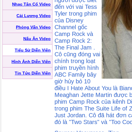
người được biết
Nhạc Tân Cổ Video
đến với vai Tess
Tyler trong phim
Cải Lương Video
của Disney
Channel gốc
Phỏng Vấn Video
Camp Rock và
Nấu Ăn Video
Camp Rock 2:
The Final Jam .
Tiểu Sử Diễn Viên
Cô cũng đóng vai
chính trong loạt
Hình Ảnh Diễn Viên
phim truyền hình
Tin Tức Diễn Viên
ABC Family bây
giờ hủy bỏ 10
điều I Hate About You là Bian
Meaghan Jette Martin được bi
phim Camp Rock của kênh Di
trong phim The Suite Life of
Just Jordan. Cô đã hát đơn 
đó là "Two Stars" và "Too Coo