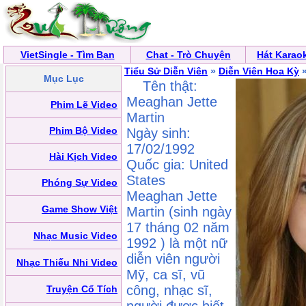
VietSingle - Tìm Bạn
Chat - Trò Chuyện
Hát Karao
Tiểu Sử Diễn Viên
»
Diễn Viên Hoa Kỳ
»
Mục Lục
Tên thật:
Meaghan Jette
Phim Lẽ Video
Martin
Phim Bộ Video
Ngày sinh:
17/02/1992
Hài Kịch Video
Quốc gia: United
States
Phóng Sự Video
Meaghan Jette
Game Show Việt
Martin (sinh ngày
17 tháng 02 năm
Nhạc Music Video
1992 ) là một nữ
diễn viên người
Nhạc Thiếu Nhi Video
Mỹ, ca sĩ, vũ
công, nhạc sĩ,
Truyện Cổ Tích